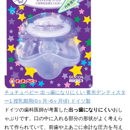
チュチュベビー 出っ歯になりにくい 蓄光デンティスタ
ー1 授乳期用(0ヶ月~6ヶ月頃) ドイツ製
ドイツの歯科医師が考案した
出っ歯になりにくい
おし
ゃぶりです。口の中に入れる部分の形状がよく考えら
れて作られていて、前歯や上あごに余計な圧力を与え