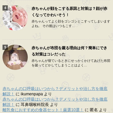
赤ちゃんが顔をこする原因と対策は？顔が赤
くなってかわいそう！
赤ちゃんってよく顔をゴシゴシとこすってしまいます
よね。 その後はいつもこす...
赤ちゃんが布団を蹴る理由は何？簡単にでき
る対策はコレだった
赤ちゃんが寝ているときにせっかくかけてあげた布団
を蹴ってどかしてしまうことはよく...
赤ちゃんの口呼吸はいつから？デメリットや治し方を徹底
解説！
に
ikumenpapa
より
赤ちゃんの口呼吸はいつから？デメリットや治し方を徹底
解説！
に
耳鼻咽喉科院長
より
離乳食におすすめの食器セット！厳選10選！
に
匿名
より